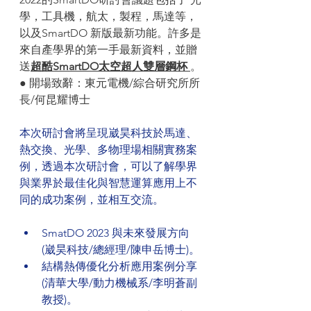
學，工具機，航太，製程，馬達等，
以及SmartDO 新版最新功能。許多是
來自產學界的第一手最新資料，並贈
送
超酷SmartDO太空超人雙層鋼杯 
。
● 開場致辭：東元電機/綜合研究所所
長/何昆耀博士
本次研討會將呈現崴昊科技於馬達、
熱交換、光學、多物理場相關實務案
例，透過本次研討會，可以了解學界
與業界於最佳化與智慧運算應用上不
同的成功案例，並相互交流。
SmatDO 2023 與未來發展方向
(崴昊科技/總經理/陳申岳博士)。
結構熱傳優化分析應用案例分享
(清華大學/動力機械系/李明蒼副
教授)。