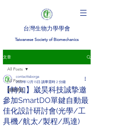
台灣生物力學學會
Taiwanese Society of Biomechanics
文章
All Posts
contacttsborga
All Posts
2022年12月15日
讀畢需時 2 分鐘
【轉知】崴昊科技誠摯邀
最新消息
參加SmartDO單鍵自動最
佳化設計研討會(光學/工
具機/航太/製程/馬達)