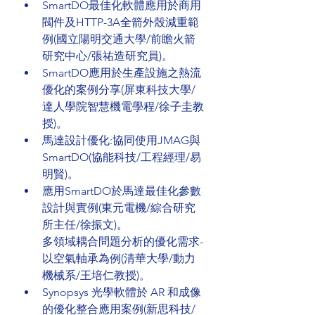
SmartDO最佳化軟體應用於商用
閥件及HTTP-3A全箭外殼減重範
例(國立陽明交通大學/前瞻火箭
研究中心/張祐造研究員)。
SmartDO應用於生產設施之熱流
優化的案例分享(屏東科技大學/
達人學院智慧機電學程/徐子圭教
授)。
馬達設計優化:協同使用JMAG與
SmartDO(協能科技/工程經理/易
明賢)。
應用SmartDO於馬達最佳化參數
設計與實例(東元電機/綜合研究
所主任/徐振文)。
多領域耦合問題分析的優化需求-
以空氣軸承為例(清華大學/動力
機械系/王培仁教授)。
Synopsys 光學軟體於 AR 和成像
的優化整合應用案例(新思科技/