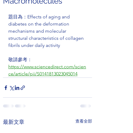
Macromolecules
題目為：Effects of aging and 
diabetes on the deformation 
mechanisms and molecular 
structural characteristics of collagen 
fibrils under daily activity
敬請參考：
https://www.sciencedirect.com/scien
ce/article/pii/S0141813023045014
查看全部
最新文章