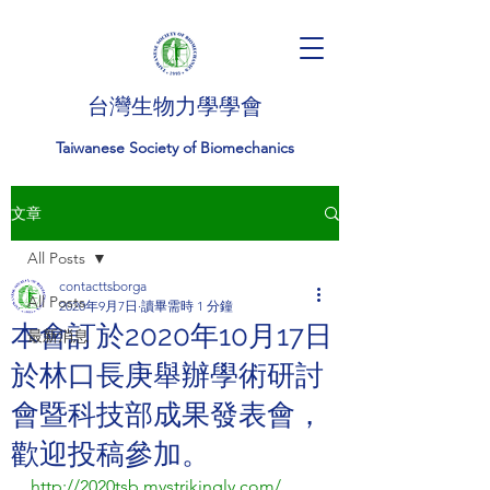
台灣生物力學學會
Taiwanese Society of Biomechanics
文章
All Posts
contacttsborga
All Posts
2020年9月7日
讀畢需時 1 分鐘
本會訂於2020年10月17日
最新消息
於林口長庚舉辦學術研討
會暨科技部成果發表會，
歡迎投稿參加。
http://2020tsb.mystrikingly.com/