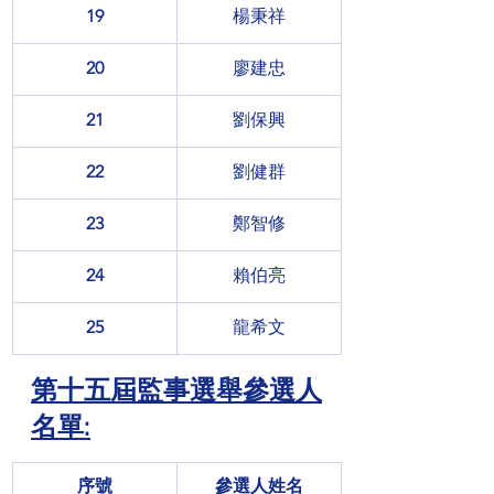
19
楊秉祥
20
廖建忠
21
劉保興
22
劉健群
23
鄭智修
24
賴伯亮
25
龍希文
第十五屆監事選舉參選人
名單:
序號
參選人姓名