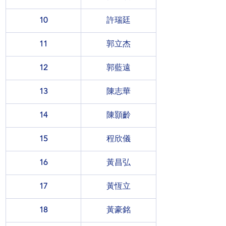
10
許瑞廷
11
郭立杰
12
郭藍遠
13
陳志華
14
陳顥齡
15
程欣儀
16
黃昌弘
17
黃恆立
18
黃豪銘