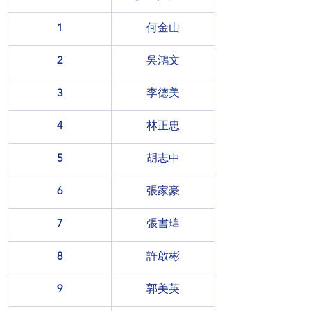
1
何金山
2
吳鴻文
3
李德美
4
林正忠
5
胡志中
6
張家豪
7
張書瑋
8
許啟彬
9
郭美英