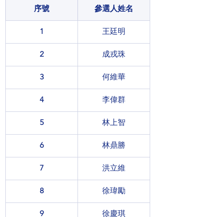
序號
參選人姓名
1
王廷明
2
成戎珠
3
何維華
4
李偉群
5
林上智
6
林鼎勝
7
洪立維
8
徐瑋勵
9
徐慶琪