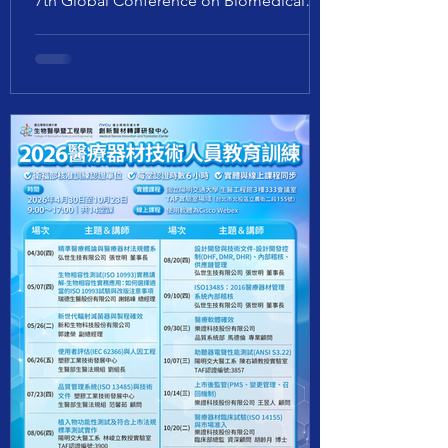
7th Global Conference on Biomedical
Engineering, GCBME 2026）籌備委員
會，誠摯邀請貴單位師長、研究人員、臨
床專家、產業夥伴及學生踴躍參與本次國
際盛會。 GCBME 2026 將於 2026 年 11 月
20 至 22 日假臺北醫學大學雙和校區舉
行，聚焦醫學工程、智慧醫療與創新醫材
等領域，促進學研、臨床與產業交流，展
現臺灣醫工研究成果與國際競爭力。除主
會議外，本屆年會亦規劃多項重要活動，
包括 臺灣生物醫學工程學會年會、國科會
生物醫學工程學門成果發表、智慧醫療國
際論壇、臨床工程論壇、Women in
Biomedical Engineering Forum 等，提供
與會者多元且深度的交流平台。 重要時程
如下： 摘要投稿與註冊開放： 2026 年 6
月 1 日 早鳥註冊截止： 2026 年 8 月 31 日
摘要投稿截止： 2026 年 9 月 20 日 錄取通
知： 2026 年 10 月 20 日 註冊