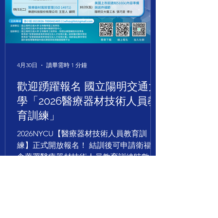
4月30日
讀畢需時 1 分鐘
歡迎踴躍報名 國立陽明交通大
學「2026醫療器材技術人員教
育訓練」
2026NYCU【醫療器材技術人員教育訓
練】正式開放報名！ 結訓後可申請衛福部
食藥署醫療器材技術人員教育訓練時數認
證 98%高滿意度｜100+業界企業一致推薦
好康加碼+++ 團報可享專屬優惠價！持續
進修再升級，讓你的專業更有價值 一次打
通「研發 → 法規 → 臨床 → 上市」關鍵鏈
打造醫療器材人才最強實戰力！ 為什麼這