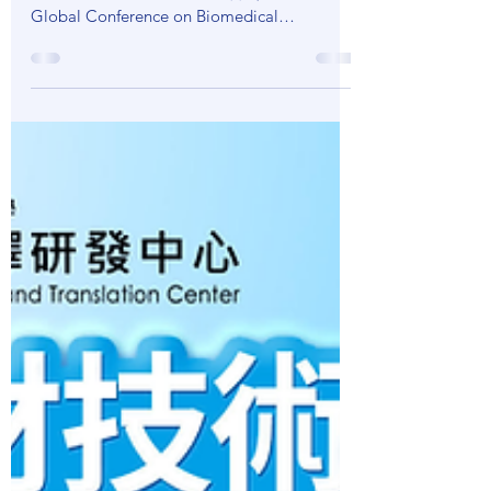
敬愛的生物醫學工程 先進您好： 謹代表 2026
第七屆全球生物醫學工程年會（The 7th
Global Conference on Biomedical
Engineering, GCBME 2026）籌備委員會，誠
摯邀請貴單位師長、研究人員、臨床專家、產
業夥伴及學生踴躍參與本次國際盛會。
GCBME 2026 將於 2026 年 11 月 20 至 22 日
假臺北醫學大學雙和校區舉行，聚焦醫學工
程、智慧醫療與創新醫材等領域，促進學研、
臨床與產業交流，展現臺灣醫工研究成果與國
際競爭力。除主會議外，本屆年會亦規劃多項
重要活動，包括 臺灣生物醫學工程學會年
會、國科會生物醫學工程學門成果發表、智慧
醫療國際論壇、臨床工程論壇、Women in
Biomedical Engineering Forum 等，提供與會
者多元且深度的交流平台。 重要時程如下：
摘要投稿與註冊開放： 2026 年 6 月 1 日 早
鳥註冊截止： 2026 年 8 月 31 日 摘要投稿截
止： 2026 年 9 月 20 日 錄取通知： 2026 年
10 月 20 日 註冊