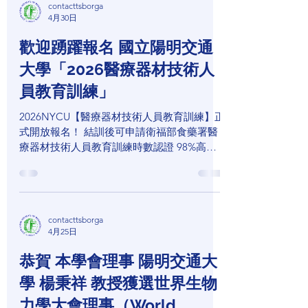
contacttsborga
4月30日
歡迎踴躍報名 國立陽明交通
大學「2026醫療器材技術人
員教育訓練」
2026NYCU【醫療器材技術人員教育訓練】正
式開放報名！ 結訓後可申請衛福部食藥署醫
療器材技術人員教育訓練時數認證 98%高滿
意度｜100+業界企業一致推薦 好康加碼+++
團報可享專屬優惠價！持續進修再升級，讓你
的專業更有價值 一次打通「研發 → 法規 →
臨床 → 上市」關鍵鏈 打造醫療器材人才最強
contacttsborga
實戰力！ 為什麼這堂課不可錯過？ 全台指標
4月25日
級醫療器材法規培訓 助您掌握最新法規趨