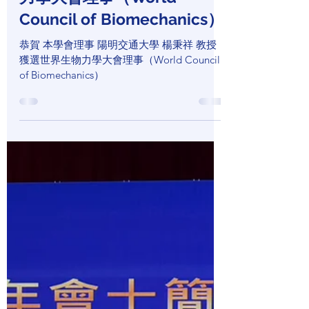
勢，大幅降低查驗登記成本與時程！ 課程資
恭賀 本學會理事 陽明交通大
訊 課程期間：2026/04/30 – 2026/10/23 上課
學 楊秉祥 教授獲選世界生物
時間：09:00–17:00 上課日期：4/30、5/07、
5/26、6/26、7/23、8/06、8/11、8/20、
力學大會理事（World
9/10、9/30、10/07、10/14、10/20、10/23
Council of Biomechanics）
授課方式：實體＋線上同步（彈性學習） 課
程亮點 法規專家｜醫療器材上市流程完整拆
恭賀 本學會理事 陽明交通大學 楊秉祥 教授
解 業界實戰｜ISO 13485、14971、10993 系
獲選世界生物力學大會理事（World Council
統解析 熱門趨勢｜AI醫療、IVD、臨床試驗關
of Biomechanics）
鍵實務 政策導向｜政府資源 × 查驗策略一次
搞懂 專業認證加值 衛福部核准培訓課程 84小