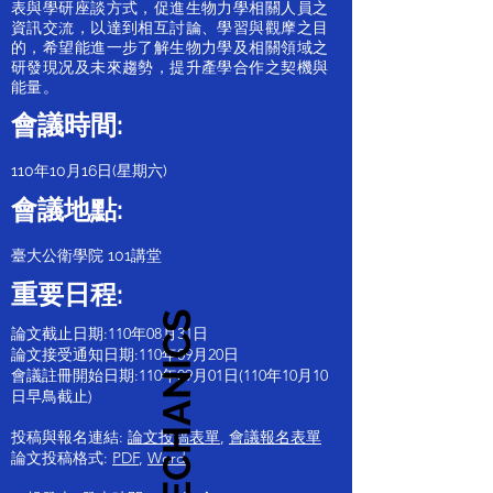
表與學研座談方式，促進生物力學相關人員之
資訊交流，以達到相互討論、學習與觀摩之目
的，希望能進一步了解生物力學及相關領域之
研發現况及未來趨勢，提升產學合作之契機與
能量。
會議時間:
110年10月16日(星期六)
會議地點:
臺大公衛學院 101講堂
重要日程:
BIOMECHANICS
論文截止日期:110年08月31日
論文接受通知日期:110年09月20日
會議註冊開始日期:110年09月01日(110年10月10
日早鳥截止)
投稿與報名連結:
論文投稿表單
,
會議報名表單
論文投稿格式:
PDF
,
Word