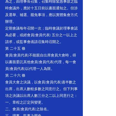
為之，由理事長召集，召集時除緊急事故之臨
時會議外，應於十五日前以書面通知之。但涉
及選舉、補選、罷免事項，應以實體集會方式
辦理。
定期會議每年召開一次；臨時會議於理事會認
為必要，或經會員(會員代表) 五分之一以上之
請求，或監事會函請召集時召開之。
第 二十五 條
會員(會員代表)不能親自出席會員大會時，得
以書面委託其他會員(會員代表)代理，每一會
員(會員代表)以代理一人為限。
第 二十六 條
會員大會之決議，以會員(會員代表)過半數之
出席，出席人數較多數之同意行之。但下列事
項之決議以出席人數三分之二以上同意行之：
一、章程之訂定與變更。
二、會員(會員代表)之除名。
三、理事、監事之罷免。