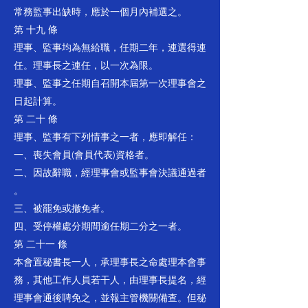
常務監事出缺時，應於一個月內補選之。
第 十九 條
理事、監事均為無給職，任期二年，連選得連
任。理事長之連任，以一次為限。
理事、監事之任期自召開本屆第一次理事會之
日起計算。
第 二十 條
理事、監事有下列情事之一者，應即解任：
一、喪失會員(會員代表)資格者。
二、因故辭職，經理事會或監事會決議通過者
。
三、被罷免或撤免者。
四、受停權處分期間逾任期二分之一者。
第 二十一 條
本會置秘書長一人，承理事長之命處理本會事
務，其他工作人員若干人，由理事長提名，經
理事會通後聘免之，並報主管機關備查。但秘