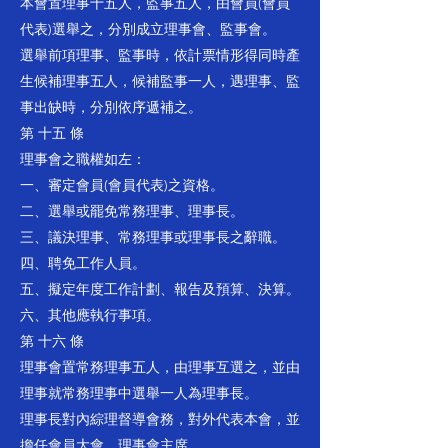
本會置理事十五人，監事五人，由會員(會員
代表)選舉之，分別成立理事會、監事會。
選舉前項理事、監事時，依計票情形得同時產
生候補理事五人，候補監事一人，遇理事、監
事出缺時，分別依序遞補之。
第 十五 條
理事會之職權如左：
一、審定會員(會員代表)之資格。
二、選舉或罷免常務理事、理事長。
三、議決理事、常務理事或理事長之辭職。
四、聘免工作人員。
五、擬定年度工作計劃、報告及預算、決算。
六、其他應執行事項。
第 十六 條
理事會置常務理事五人，由理事互選之，並由
理事就常務理事中選舉一人為理事長。
理事長對內綜理督導會務，對外代表本會，並
擔任會員大會、理事會主席。