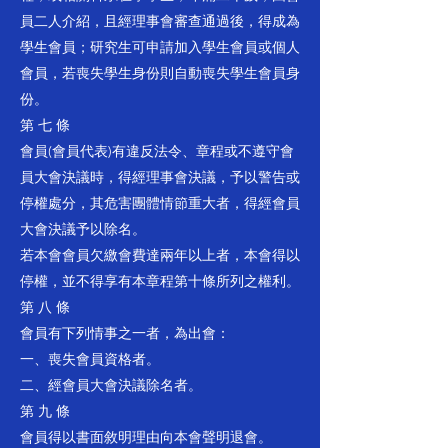
員二人介紹，且經理事會審查通過後，得成為
學生會員；研究生可申請加入學生會員或個人
會員，若喪失學生身份則自動喪失學生會員身
份。
第 七 條
會員(會員代表)有違反法令、章程或不遵守會
員大會決議時，得經理事會決議，予以警告或
停權處分，其危害團體情節重大者，得經會員
大會決議予以除名。
若本會會員欠繳會費達兩年以上者，本會得以
停權，並不得享有本章程第十條所列之權利。
第 八 條
會員有下列情事之一者，為出會：
一、喪失會員資格者。
二、經會員大會決議除名者。
第 九 條
會員得以書面敘明理由向本會聲明退會。