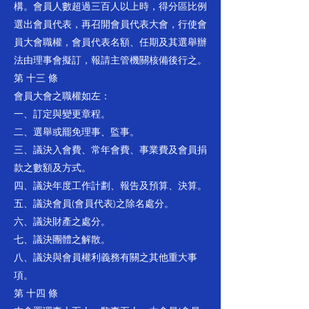
構。會員人數超過三百人以上時，得分區比例
選出會員代表，再召開會員代表大會，行使會
員大會職權，會員代表名額、任期及其選舉辦
法由理事會擬訂，報請主管機關核備後行之。
第 十三 條
會員大會之職權如左：
一、訂定與變更章程。
二、選舉或罷免理事、監事。
三、議決入會費、常年會費、事業費及會員捐
款之數額及方式。
四、議決年度工作計劃、報告及預算、決算。
五、議決會員(會員代表)之除名處分。
六、議決財產之處分。
七、議決團體之解散。
八、議決與會員權利義務有關之其他重大事
項。
第 十四 條